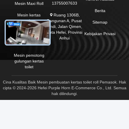
13755007633
Mesin Maxi Roll
Berita
Ruang 1306B,
Mesin kertas
Bangunan A, Pusat
serbet
Sitemap
Xindi, Jalan Qimen,
Kota Hefei, Provinsi
mesin tisu wajah
Kebijakan Privasi
Anhui
Mesin Hand Towel
Mesin pemotong
gulungan kertas
toilet
Cina Kualitas Baik Mesin pembuatan kertas toilet roll Pemasok. Hak
cipta © 2024-2026 Hefei Purple Horn E-Commerce Co., Ltd. Semua
hak dilindungi.