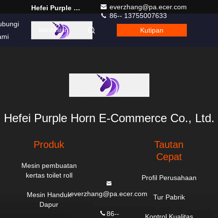
everzhang@pa.ecer.com
Hefei Purple Horn E-Commerce Co., Ltd.
86-- 13755007633
ubungi
Kutipan
Indonesian
ami
Hefei Purple Horn E-Commerce Co., Ltd.
Produk
Tautan
Cepat
Mesin pembuatan
kertas toilet roll
Profil Perusahaan
everzhang@pa.ecer.com
Mesin Handuk
Tur Pabrik
Dapur
86--
Kontrol Kualitas