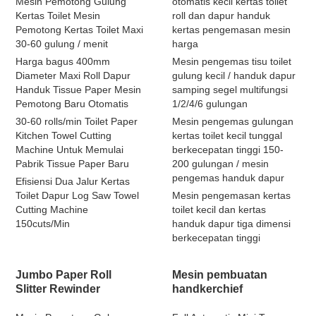
Mesin Pemotong Gulung
otomatis kecil kertas toilet
Kertas Toilet Mesin
roll dan dapur handuk
Pemotong Kertas Toilet Maxi
kertas pengemasan mesin
30-60 gulung / menit
harga
Harga bagus 400mm
Mesin pengemas tisu toilet
Diameter Maxi Roll Dapur
gulung kecil / handuk dapur
Handuk Tissue Paper Mesin
samping segel multifungsi
Pemotong Baru Otomatis
1/2/4/6 gulungan
30-60 rolls/min Toilet Paper
Mesin pengemas gulungan
Kitchen Towel Cutting
kertas toilet kecil tunggal
Machine Untuk Memulai
berkecepatan tinggi 150-
Pabrik Tissue Paper Baru
200 gulungan / mesin
pengemas handuk dapur
Efisiensi Dua Jalur Kertas
Toilet Dapur Log Saw Towel
Mesin pengemasan kertas
Cutting Machine
toilet kecil dan kertas
150cuts/Min
handuk dapur tiga dimensi
berkecepatan tinggi
Jumbo Paper Roll
Mesin pembuatan
Slitter Rewinder
handkerchief