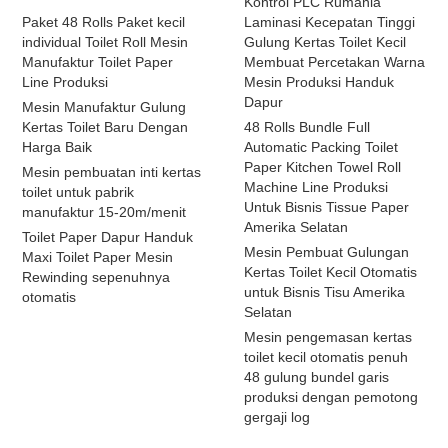
Kontrol PLC Rumania
Paket 48 Rolls Paket kecil
Laminasi Kecepatan Tinggi
individual Toilet Roll Mesin
Gulung Kertas Toilet Kecil
Manufaktur Toilet Paper
Membuat Percetakan Warna
Line Produksi
Mesin Produksi Handuk
Dapur
Mesin Manufaktur Gulung
Kertas Toilet Baru Dengan
48 Rolls Bundle Full
Harga Baik
Automatic Packing Toilet
Paper Kitchen Towel Roll
Mesin pembuatan inti kertas
Machine Line Produksi
toilet untuk pabrik
Untuk Bisnis Tissue Paper
manufaktur 15-20m/menit
Amerika Selatan
Toilet Paper Dapur Handuk
Mesin Pembuat Gulungan
Maxi Toilet Paper Mesin
Kertas Toilet Kecil Otomatis
Rewinding sepenuhnya
untuk Bisnis Tisu Amerika
otomatis
Selatan
Mesin pengemasan kertas
toilet kecil otomatis penuh
48 gulung bundel garis
produksi dengan pemotong
gergaji log