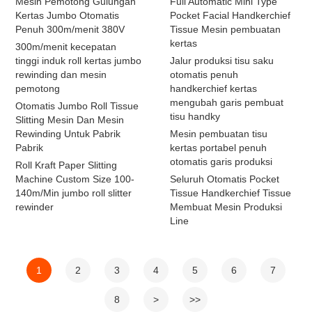
Mesin Pemotong Gulungan
Full Automatic Mini Type
Kertas Jumbo Otomatis
Pocket Facial Handkerchief
Penuh 300m/menit 380V
Tissue Mesin pembuatan
kertas
300m/menit kecepatan
tinggi induk roll kertas jumbo
Jalur produksi tisu saku
rewinding dan mesin
otomatis penuh
pemotong
handkerchief kertas
mengubah garis pembuat
Otomatis Jumbo Roll Tissue
tisu handky
Slitting Mesin Dan Mesin
Rewinding Untuk Pabrik
Mesin pembuatan tisu
Pabrik
kertas portabel penuh
otomatis garis produksi
Roll Kraft Paper Slitting
Machine Custom Size 100-
Seluruh Otomatis Pocket
140m/Min jumbo roll slitter
Tissue Handkerchief Tissue
rewinder
Membuat Mesin Produksi
Line
1
2
3
4
5
6
7
8
>
>>