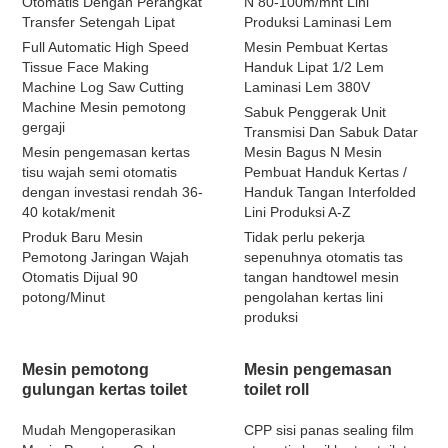
Otomatis Dengan Perangkat
N 80-100m/mnt Lini
Transfer Setengah Lipat
Produksi Laminasi Lem
Full Automatic High Speed
Mesin Pembuat Kertas
Tissue Face Making
Handuk Lipat 1/2 Lem
Machine Log Saw Cutting
Laminasi Lem 380V
Machine Mesin pemotong
Sabuk Penggerak Unit
gergaji
Transmisi Dan Sabuk Datar
Mesin pengemasan kertas
Mesin Bagus N Mesin
tisu wajah semi otomatis
Pembuat Handuk Kertas /
dengan investasi rendah 36-
Handuk Tangan Interfolded
40 kotak/menit
Lini Produksi A-Z
Produk Baru Mesin
Tidak perlu pekerja
Pemotong Jaringan Wajah
sepenuhnya otomatis tas
Otomatis Dijual 90
tangan handtowel mesin
potong/Minut
pengolahan kertas lini
produksi
Mesin pemotong
Mesin pengemasan
gulungan kertas toilet
toilet roll
Mudah Mengoperasikan
CPP sisi panas sealing film