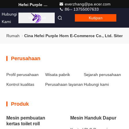
everzhang@pa.ecer.com
Hefei Purple Horn E-Commerce Co., Ltd.
86-- 13755007633
Hubungi
Kutipan
Indonesian
Kami
Rumah
Cina Hefei Purple Horn E-Commerce Co., Ltd. Sitema
Perusahaan
Profil perusahaan
Wisata pabrik
Sejarah perusahaan
Kontrol kualitas
Perusahaan layanan
Hubungi kami
Produk
Mesin pembuatan
Mesin Handuk Dapur
kertas toilet roll