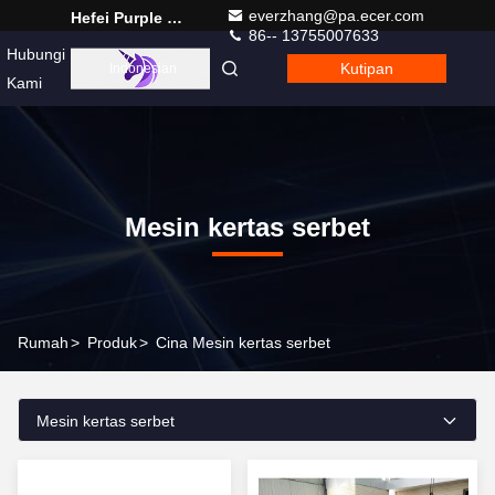
everzhang@pa.ecer.com
Hefei Purple Horn E-Commerce Co., Ltd.
86-- 13755007633
Hubungi
Kutipan
Indonesian
Kami
Mesin kertas serbet
Rumah
>
Produk
>
Cina Mesin kertas serbet
Mesin kertas serbet