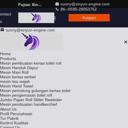
sunny@xinyun-engine.com
Fujian Xinyun Machinery Development Co., Ltd.
86--0595-28053752
ontact
Kutipan
Indonesian
s
sunny@xinyun-engine.com
Home
Products
Mesin pembuatan kertas toilet roll
Mesin Handuk Dapur
Mesin Maxi Roll
Mesin kertas serbet
mesin tisu wajah
Mesin Hand Towel
Mesin pemotong gulungan kertas toilet
Mesin pengemasan toilet roll
Jumbo Paper Roll Slitter Rewinder
Mesin pembuatan handkerchief
About Us
Profil Perusahaan
Tur Pabrik
Kontrol Kualitas
Contact Us