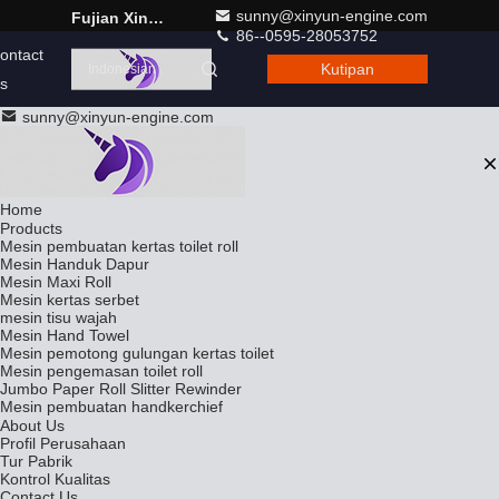
sunny@xinyun-engine.com
Fujian Xinyun Machinery Development Co., Ltd.
86--0595-28053752
ontact
Kutipan
Indonesian
s
sunny@xinyun-engine.com
Home
Products
Mesin pembuatan kertas toilet roll
Mesin Handuk Dapur
Mesin Maxi Roll
Mesin kertas serbet
mesin tisu wajah
Mesin Hand Towel
Mesin pemotong gulungan kertas toilet
Mesin pengemasan toilet roll
Jumbo Paper Roll Slitter Rewinder
Mesin pembuatan handkerchief
About Us
Profil Perusahaan
Tur Pabrik
Kontrol Kualitas
Contact Us