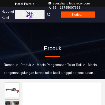
everzhang@pa.ecer.com
Hefei Purple Horn E-Commerce Co., Ltd.
86-- 13755007633
Hubungi
Kutipan
Indonesian
Kami
Produk
Rumah
>
Produk
>
Mesin Pengemasan Toilet Roll
>
Mesin
pengemas gulungan kertas toilet kecil tunggal berkecepatan
tinggi 150-200 gulungan / mesin pengemas handuk dapur