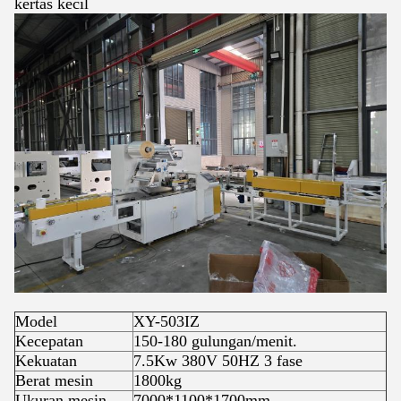
kertas kecil
Model
XY-503IZ
Kecepatan
150-180 gulungan/menit.
Kekuatan
7.5Kw 380V 50HZ 3 fase
Berat mesin
1800kg
Ukuran mesin
7000*1100*1700mm