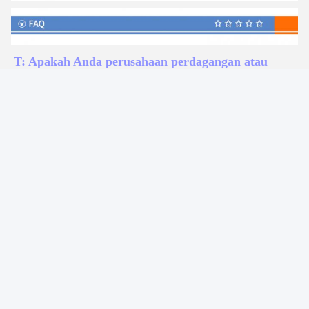
T: Apakah Anda perusahaan perdagangan atau
produsen
A: Kami adalah pabrik.
T: Berapa lama waktu pengiriman Anda?
A: Umumnya 5-10 hari jika barang ada di stok. atau
60-90 hari jika barang tidak ada di stok, sesuai dengan
jumlahnya.
T: Apa syarat pembayaran Anda?
A: Pembayaran <=1000USD, 100% di muka.
Pembayaran>=1000USD, 30% T / T di muka, saldo
sebelum pengiriman.
Mengapa membeli Mesin dari Purple Horn
Development Co, Ltd?
1. Produsen mesin konversi jaringan profesional
dengan
20
pengalaman bertahun-tahun.