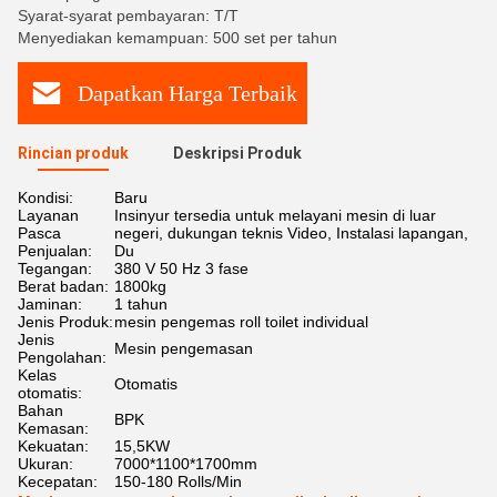
Syarat-syarat pembayaran: T/T
Menyediakan kemampuan: 500 set per tahun
Dapatkan Harga Terbaik
Rincian produk
Deskripsi Produk
Kondisi:
Baru
Layanan
Insinyur tersedia untuk melayani mesin di luar
Pasca
negeri, dukungan teknis Video, Instalasi lapangan,
Penjualan:
Du
Tegangan:
380 V 50 Hz 3 fase
Berat badan:
1800kg
Jaminan:
1 tahun
Jenis Produk:
mesin pengemas roll toilet individual
Jenis
Mesin pengemasan
Pengolahan:
Kelas
Otomatis
otomatis:
Bahan
BPK
Kemasan:
Kekuatan:
15,5KW
Ukuran:
7000*1100*1700mm
Kecepatan:
150-180 Rolls/Min