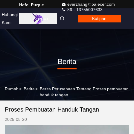
everzhang@pa.ecer.com
Hefei Purple Horn E-Commerce Co., Ltd.
86-- 13755007633
Hubungi
Kutipan
Indonesian
Kami
Berita
Rumah
>
Berita
>
Berita Perusahaan Tentang Proses pembuatan
handuk tangan
Proses Pembuatan Handuk Tangan
2025-05-20