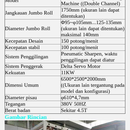
Model
Machine ((Double Channel)
1750mm (ukuran lain dapat
Jangkauan Jumbo Roll
ditentukan)
Φ95~φ105mm...125-135mm
Diameter Jumbo Roll
(ukuran lain dapat ditentukan)
maksimal 140mm
Kecepatan Desain
150 potong/menit
Kecepatan stabil
100 potong/menit
Pneumatic Sharpen, waktu
Sistem Penggilingan
penggilingan dapat diatur
Sistem Penggerak
Delta Servo Motor
Kekuatan
11KW
6500*2500*2000mm
Dimensi Umum
((Ukuran lain tergantung pada
model dan konfigurasi)
Diameter pisau
φ610*4,7mm
Tegangan
380V 50HZ
Berat badan
Sekitar 4.5T
Gambar Rincian