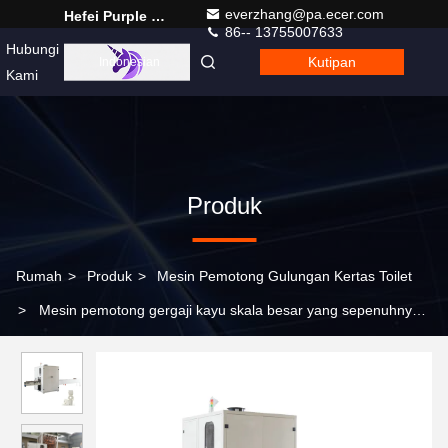
everzhang@pa.ecer.com
Hefei Purple Horn E-Commerce Co., Ltd.
86-- 13755007633
Hubungi
Kutipan
Indonesian
Kami
Produk
Rumah
>
Produk
>
Mesin Pemotong Gulungan Kertas Toilet
>
Mesin pemotong gergaji kayu skala besar yang sepenuhnya
otomatis untuk penggunaan pabrik