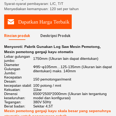
Syarat-syarat pembayaran: L/C, T/T
Menyediakan kemampuan: 120 set per tahun
Dapatkan Harga Terbaik
Rincian produk
Deskripsi Produk
Menyoroti:
Pabrik Gunakan Log Saw Mesin Pemotong
,
Mesin pemotong gergaji kayu otomatis
Lebar gulungan
1750mm (Ukuran lain dapat ditentukan)
jumbo:
Diameter
Φ95~φ105mm…125-135mm (Ukuran lain dapat
Gulungan
ditentukan) maks. 140mm
Jumbo:
Kecepatan
150 pemotongan/menit
Desain:
kecepatan stabil:
100 potong / mnt
Kekuatan:
11kw
Dimensi
6500*2500*2000mm (Ukuran lain tergantung
keseluruhan:
model dan konfigurasi)
Tegangan:
380V 50Hz
Berat badan:
Sekitar 4,5T
Mesin pemotong gergaji kayu skala besar yang sepenuhnya