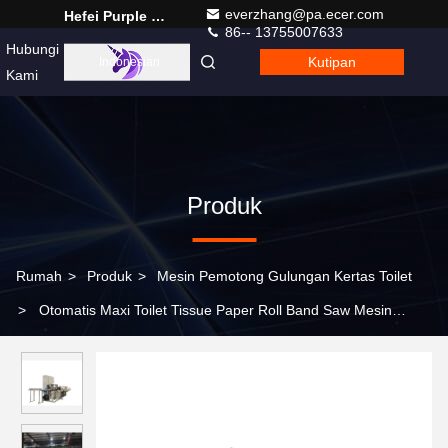
everzhang@pa.ecer.com
Hefei Purple Horn E-Commerce Co., Ltd.
86-- 13755007633
Hubungi
Kutipan
Indonesian
Kami
Produk
Rumah
>
Produk
>
Mesin Pemotong Gulungan Kertas Toilet
>
Otomatis Maxi Toilet Tissue Paper Roll Band Saw Mesin
Pemotong