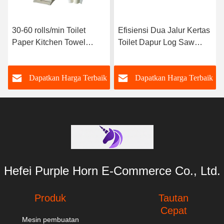
30-60 rolls/min Toilet
Efisiensi Dua Jalur Kertas
Paper Kitchen Towel
Toilet Dapur Log Saw
Cutting Machine Untuk
Towel Cutting Machine
Memulai Pabrik Tissue
150cuts/Min
k
Dapatkan Harga Terbaik
Dapatkan Harga Terbaik
Paper Baru
Hefei Purple Horn E-Commerce Co., Ltd.
Produk
Tautan
Cepat
Mesin pembuatan