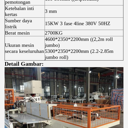
pemotongan
Ketebalan inti
3 mm
kertas
Sumber daya
15KW 3 fase 4line 380V 50HZ
listrik
Berat mesin
2700KG
4600*2350*2200mm ((2,2m roll
Ukuran mesin
jumbo)
secara keseluruhan
5300*2350*2200mm (2.2-2.85m
jumbo roll)
Detail Gambar: