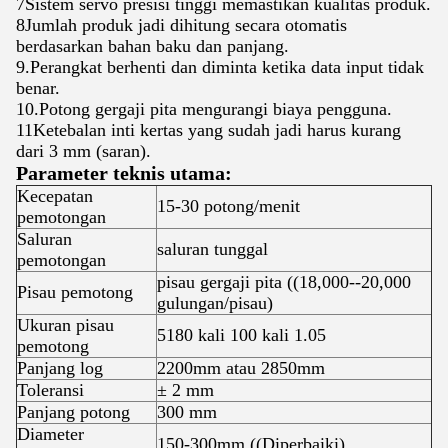
7Sistem servo presisi tinggi memastikan kualitas produk.
8Jumlah produk jadi dihitung secara otomatis
berdasarkan bahan baku dan panjang.
9.Perangkat berhenti dan diminta ketika data input tidak
benar.
10.Potong gergaji pita mengurangi biaya pengguna.
11Ketebalan inti kertas yang sudah jadi harus kurang
dari 3 mm (saran).
Parameter teknis utama:
Kecepatan
15-30 potong/menit
pemotongan
Saluran
saluran tunggal
pemotongan
pisau gergaji pita ((18,000--20,000
Pisau pemotong
gulungan/pisau)
Ukuran pisau
5180 kali 100 kali 1.05
pemotong
Panjang log
2200mm atau 2850mm
Toleransi
± 2 mm
Panjang potong
300 mm
Diameter
150-300mm ((Diperbaiki)