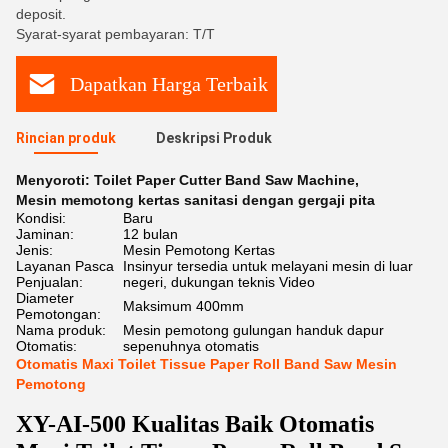
deposit.
Syarat-syarat pembayaran: T/T
Dapatkan Harga Terbaik
Rincian produk
Deskripsi Produk
Menyoroti:
Toilet Paper Cutter Band Saw Machine
,
Mesin memotong kertas sanitasi dengan gergaji pita
Kondisi:
Baru
Jaminan:
12 bulan
Jenis:
Mesin Pemotong Kertas
Layanan Pasca
Insinyur tersedia untuk melayani mesin di luar
Penjualan:
negeri, dukungan teknis Video
Diameter
Maksimum 400mm
Pemotongan:
Nama produk:
Mesin pemotong gulungan handuk dapur
Otomatis:
sepenuhnya otomatis
Otomatis Maxi Toilet Tissue Paper Roll Band Saw Mesin
Pemotong
XY-AI-500
Kualitas Baik Otomatis